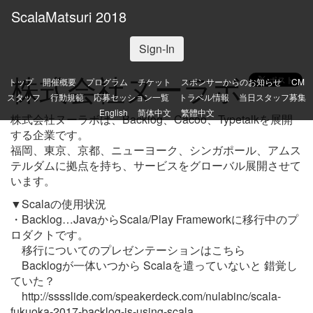
ScalaMatsuri 2018
Sign-In
株式会社ヌーラボ
トップ
開催概要
プログラム
チケット
スポンサーからのお知らせ
CM
スタッフ
行動規範
応募セッション一覧
トラベル情報
当日スタッフ募集
English
简体中文
繁體中文
株式会社ヌーラボは、Backlog、Cacoo、Typetalkを展開
する企業です。
福岡、東京、京都、ニューヨーク、シンガポール、アムス
テルダムに拠点を持ち、サービスをグローバル展開させて
います。
▼Scalaの使用状況
・Backlog…JavaからScala/Play Frameworkに移行中のプ
ロダクトです。
移行についてのプレゼンテーションはこちら
Backlogが一体いつから Scalaを遣っていないと 錯覚し
ていた？
http://sssslide.com/speakerdeck.com/nulabinc/scala-
fukuoka-2017-backlog-is-using-scala